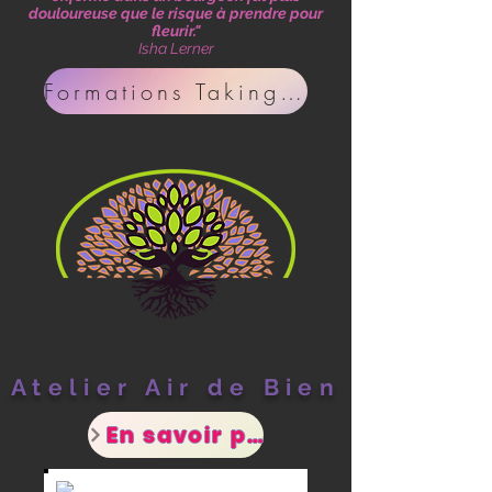
douloureuse que le risque à prendre pour
fleurir."
Isha Lerner
Formations Taking Care
Atelier Air de Bien
En savoir plus